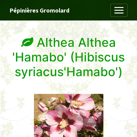
Toggle
Pépinières Gromolard
Althea Althea
'Hamabo' (Hibiscus
syriacus'Hamabo')