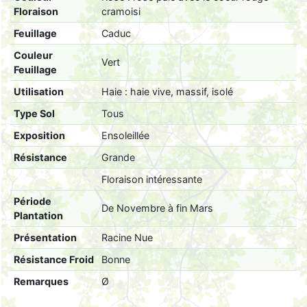
Floraison
cramoisi
Feuillage
Caduc
Couleur
Vert
Feuillage
Utilisation
Haie : haie vive, massif, isolé
Type Sol
Tous
Exposition
Ensoleillée
Résistance
Grande
Floraison intéressante
Période
De Novembre à fin Mars
Plantation
Présentation
Racine Nue
Résistance Froid
Bonne
Remarques
Ø