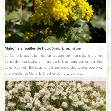
Mahonia à feuilles de houx
(Mahonia aquifolium)
Le Mahonia aquifolium est un arbuste aux fleurs jaune d'or en
pannicule, fleurissant en mars avril. Elles sont suivies par des
baies bleu noir. En hiver, le feuillage prend des teintes pourpres
et bronzées. Le Mahonia à feuilles de houx, car un...