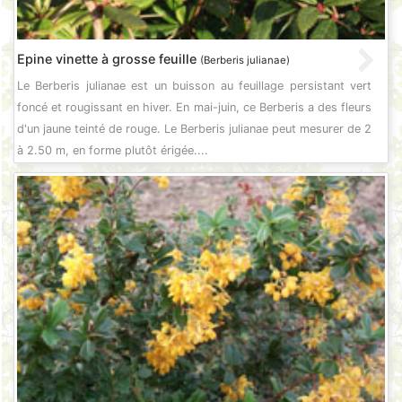
Epine vinette à grosse feuille
(Berberis julianae)
Le Berberis julianae est un buisson au feuillage persistant vert
foncé et rougissant en hiver. En mai-juin, ce Berberis a des fleurs
d'un jaune teinté de rouge. Le Berberis julianae peut mesurer de 2
à 2.50 m, en forme plutôt érigée....