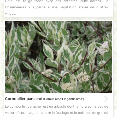
Gold' est rouge foncé avec des anthères jaune dorées. Le
Chaenomeles X superba a une végétation étalée de quatre-
vingt...
Cornouiller panaché
(Cornus alba'Elegantissima')
Le cornouiller panacher est un arbuste dont la floraison a peu de
valeur décorative, par contre le feuillage et le bois ont de grands