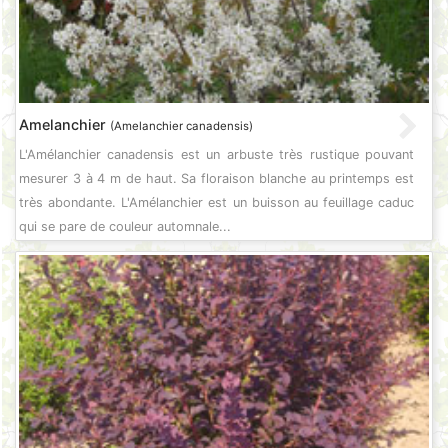
Amelanchier
(Amelanchier canadensis)
L'Amélanchier canadensis est un arbuste très rustique pouvant
mesurer 3 à 4 m de haut. Sa floraison blanche au printemps est
très abondante. L'Amélanchier est un buisson au feuillage caduc
qui se pare de couleur automnale...