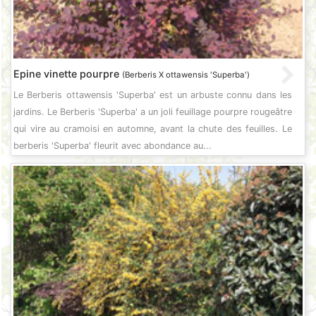
Epine vinette pourpre
(Berberis X ottawensis 'Superba')
Le Berberis ottawensis 'Superba' est un arbuste connu dans les
jardins. Le Berberis 'Superba' a un joli feuillage pourpre rougeâtre
qui vire au cramoisi en automne, avant la chute des feuilles. Le
berberis 'Superba' fleurit avec abondance au...