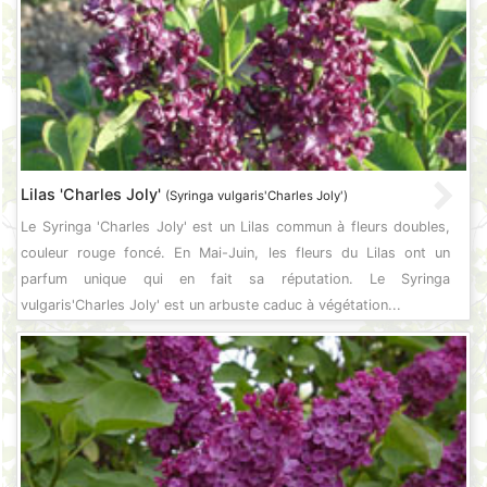
Lilas 'Charles Joly'
(Syringa vulgaris'Charles Joly')
Le Syringa 'Charles Joly' est un Lilas commun à fleurs doubles,
couleur rouge foncé. En Mai-Juin, les fleurs du Lilas ont un
parfum unique qui en fait sa réputation. Le Syringa
vulgaris'Charles Joly' est un arbuste caduc à végétation...