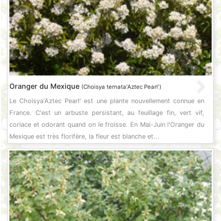
Oranger du Mexique
(Choisya ternata'Aztec Pearl')
Le Choisya'Aztec Pearl' est une plante nouvellement connue en
France. C'est un arbuste persistant, au feuillage fin, vert vif,
coriace et odorant quand on le froisse. En Mai-Juin l'Oranger du
Mexique est très florifère, la fleur est blanche et...