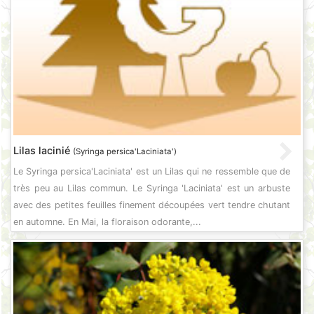
Lilas lacinié
(Syringa persica'Laciniata')
Le Syringa persica'Laciniata' est un Lilas qui ne ressemble que de
très peu au Lilas commun. Le Syringa 'Laciniata' est un arbuste
avec des petites feuilles finement découpées vert tendre chutant
en automne. En Mai, la floraison odorante,...