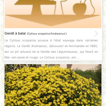
Genêt à balai
(Cytisus scoparius'Andreanus')
Le Cytisus scoparius pousse à l'état sauvage dans certaines
régions. Le Genêt 'Andreanus', découvert en Normandie en 1880,
est un joli arbuste de la famille des Légumineuses, qui fleurit en
Mai-Juin jaune et rouge. Le Cytisus scoparius, est...