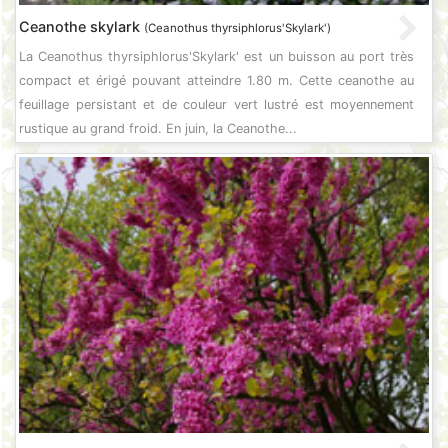
Ceanothe skylark
(Ceanothus thyrsiphlorus'Skylark')
La Ceanothus thyrsiphlorus'Skylark' est un buisson au port très
compact et érigé pouvant atteindre 1.80 m. Cette ceanothe au
feuillage persistant et de couleur vert lustré est moyennement
rustique au grand froid. En juin, la Ceanothe...