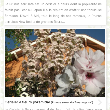
Le Prunus serrulata est un cerisier à fleurs dont la popularité ne
faiblit pas, car au Japon il a la réputation d'offrir une fabuleuse
floraison. D'Avril à Mai, tout le long de ses rameaux, le Prunus
serrulata'New Red' a de grandes fleurs...
Cerisier à fleurs pyramidal
(Prunus serrulata'Amanogawa')
Le Cerisier à fleurs pyramidal du Japon fait de jolies fleurs rose