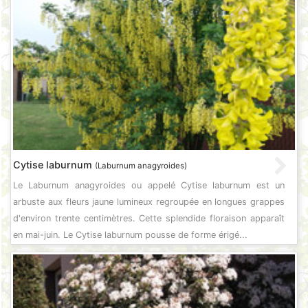
Cytise laburnum
(Laburnum anagyroides)
Le Laburnum anagyroides ou appelé Cytise laburnum est un
arbuste aux fleurs jaune lumineux regroupée en longues grappes
d'environ trente centimètres. Cette splendide floraison apparaît
en mai-juin. Le Cytise laburnum pousse de forme érigé...