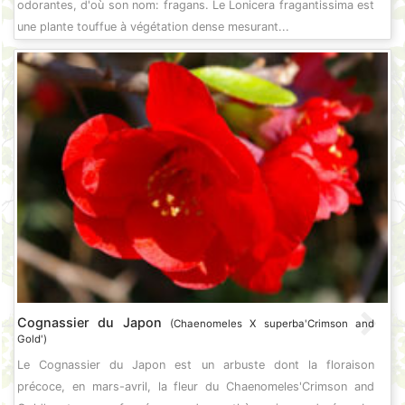
odorantes, d'où son nom: fragans. Le Lonicera fragantissima est
une plante touffue à végétation dense mesurant...
Cognassier du Japon
(Chaenomeles X superba'Crimson and
Gold')
Le Cognassier du Japon est un arbuste dont la floraison
précoce, en mars-avril, la fleur du Chaenomeles'Crimson and