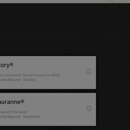
tory®
us domestica 'Story® Inored' cov 8542
olte Maturité : Octobre
auranne®
ranne® 916 Avijor
olte Maturité : Septembre