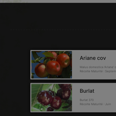
Ariane cov
Malus domestica 'Ariane' 
Récolte Maturité : Septe
Burlat
Burlat 370
Récolte Maturité : Juin