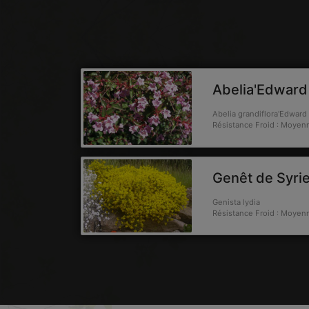
Abelia'Edward
Abelia grandiflora'Edward
Résistance Froid : Moyen
Genêt de Syri
Genista lydia
Résistance Froid : Moyen