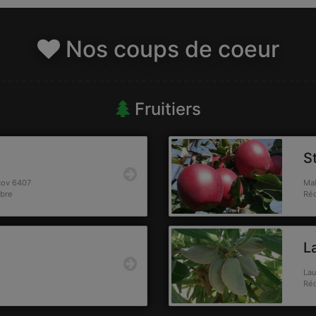
Nos coups de coeur
Fruitiers
S
cov 6407
Mal
mbre
Réc
L
Lau
Réc