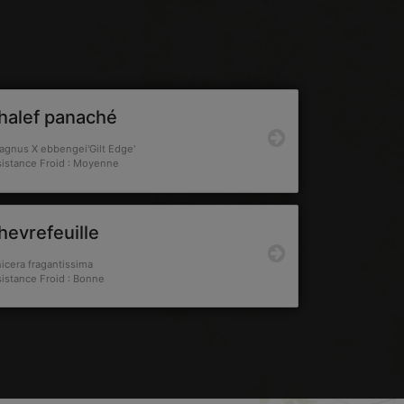
halef panaché
agnus X ebbengei'Gilt Edge'
istance Froid : Moyenne
hevrefeuille
icera fragantissima
istance Froid : Bonne