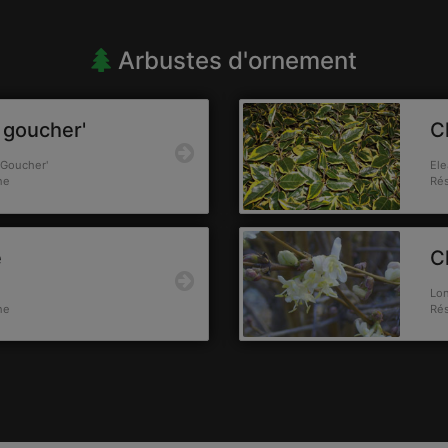
Arbustes d'ornement
 goucher'
C
 Goucher'
Ele
ne
Rés
e
C
Lon
ne
Rés