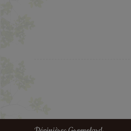
Pépinières Gromolard